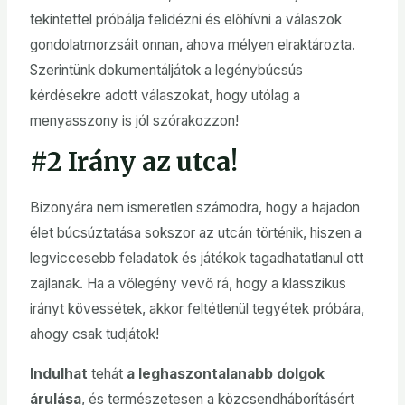
tekintettel próbálja felidézni és előhívni a válaszok
gondolatmorzsáit onnan, ahova mélyen elraktározta.
Szerintünk dokumentáljátok a legénybúcsús
kérdésekre adott válaszokat, hogy utólag a
menyasszony is jól szórakozzon!
#2 Irány az utca!
Bizonyára nem ismeretlen számodra, hogy a hajadon
élet búcsúztatása sokszor az utcán történik, hiszen a
legviccesebb feladatok és játékok tagadhatatlanul ott
zajlanak. Ha a vőlegény vevő rá, hogy a klasszikus
irányt kövessétek, akkor feltétlenül tegyétek próbára,
ahogy csak tudjátok!
Indulhat
tehát
a leghaszontalanabb dolgok
árulása
, és természetesen a közcsendháborításért