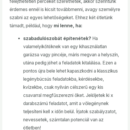
felejthetetlen perceket szeretnétek, akkor szerintünk
érdemes ennél is kicsit továbbmenni, avagy személyre
szabni az egyes lehetőségeket. Ehhez két ötletünk
támadt, például, hogy
mi lenne, ha:
szabadulószobát építenétek?
Ha
valamelyikőtöknek van egy kihasználatlan
garázsa vagy pincéje, máris megvan a helyszín,
utána pedig jöhet a feladatok kitalálása. Ezen a
pontos újra bele lehet kapaszkodni a klasszikus
legénybúcsús feladatokba, kérdésekbe,
kvízekbe, csak nyilván célszerű egy kis
csavarral megfűszerezni őket. Jelöljetek ki x
darabszámú feladatot, amit a vőlegénynek
teljesíteni kell x időn belül. Írjatok szabályzatot,
nevessetek, számtalan potenciál van az
ötletben!