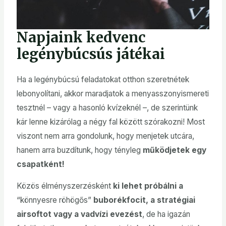
Napjaink kedvenc
legénybúcsús játékai
Ha a legénybúcsú feladatokat otthon szeretnétek
lebonyolítani, akkor maradjatok a menyasszonyismereti
tesztnél – vagy a hasonló kvízeknél –, de szerintünk
kár lenne kizárólag a négy fal között szórakozni! Most
viszont nem arra gondolunk, hogy menjetek utcára,
hanem arra buzdítunk, hogy tényleg
működjetek egy
csapatként!
Közös élményszerzésként
ki lehet próbálni a
“könnyesre röhögős”
buborékfocit, a stratégiai
airsoftot vagy a vadvízi evezést
, de ha igazán