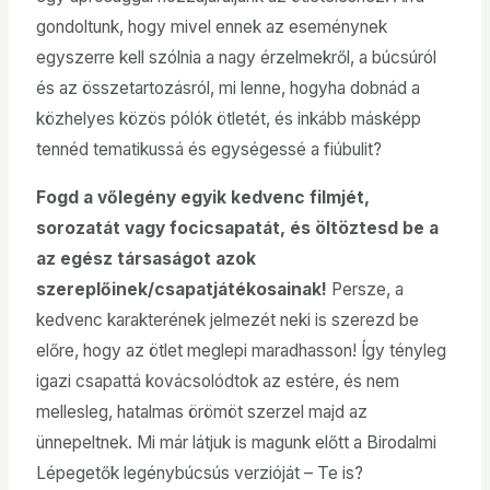
gondoltunk, hogy mivel ennek az eseménynek
egyszerre kell szólnia a nagy érzelmekről, a búcsúról
és az összetartozásról, mi lenne, hogyha dobnád a
közhelyes közös pólók ötletét, és inkább másképp
tennéd tematikussá és egységessé a fiúbulit?
Fogd a vőlegény egyik kedvenc filmjét,
sorozatát vagy focicsapatát, és öltöztesd be a
az egész társaságot azok
szereplőinek/csapatjátékosainak!
Persze, a
kedvenc karakterének jelmezét neki is szerezd be
előre, hogy az ötlet meglepi maradhasson! Így tényleg
igazi csapattá kovácsolódtok az estére, és nem
mellesleg, hatalmas örömöt szerzel majd az
ünnepeltnek. Mi már látjuk is magunk előtt a Birodalmi
Lépegetők legénybúcsús verzióját – Te is?