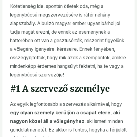
Kötetlenség ide, spontán ötletek oda, még a
legénybúcsú megszervezésére is ráfér néhány
alapszabály. A bulizó magyar ember ugyan bárhol jól
tudja magát érezni, de ennek az eseménynek a
hátterében ott van a gesztusérték, miszerint figyelünk
a vőlegény igényeire, kéréseire. Ennek fényében,
összegyűjtöttük, hogy mik azok a szempontok, amikre
mindenképp érdemes hangsúlyt fektetni, ha te vagy a
legénybúcsú szervezője!
#1 A szervező személye
Az egyik legfontosabb a szervezés alkalmával, hogy
egy olyan személy kerüljön a csapat élére, aki
nagyon közel áll a vőlegényhez
, aki ismeri minden
gondolatmenetét. Ez akkor is fontos, hogyha a férjjelölt