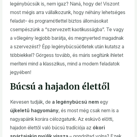
legénybúcsúk is, nem igaz? Naná, hogy de! Viszont
most mégis arra vállalkozunk, hogy néhány lehetséges
feladat– és programötlettel biztos állomásokat
csempészünk a “szervezett kaotikusságba”. Te vagy
a vőlegény legjobb barátja, és megnyerted magadnak
a szervezést? Épp legénybúcsúötletek után kutatsz a
többiekkel? Görgess tovább, és máris segítünk ihletet
meríteni mind a klasszikus, mind a modern feladatok
jegyében!
Búcsú a hajadon élettől
Kevesen tudják, de
a legénybúcsú nem
egy
újkeletű hagyomány
, és most még csak nem is a
nagyapáink korára célozgatunk. Az esküvő előtti,
hajadon élettől való búcsú tradíciója az
ókori
spártaiakig nyúlik vissza
– gondoltad volna? Ezek