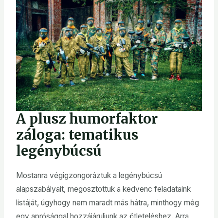
A plusz humorfaktor
záloga: tematikus
legénybúcsú
Mostanra végigzongoráztuk a legénybúcsú
alapszabályait, megosztottuk a kedvenc feladataink
listáját, úgyhogy nem maradt más hátra, minthogy még
egy aprósággal hozzájáruljunk az ötleteléshez. Arra