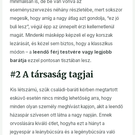
minimálisan is, de be van vonva az
eseményszervezés néhány részletébe, mert sokszor
megesik, hogy amíg a nagy átlag azt gondolja, “ez jó
buli lesz”, végül épp az ünnepelt érzi kellemetlenül
magát. Mindenki másképp képzeli el egy korszak
lezárását, és közel sem biztos, hogy a klasszikus
módon – a
leendő férj testvére vagy legjobb
barátja
ezzel pontosan tisztában lesz.
#2 A társaság tagjai
Kis létszámú, szűk családi-baráti körben megtartott
esküvő esetén nincs mindig lehetőség arra, hogy
minden olyan személy meghívást kapjon, akit a leendő
házaspár szívesen ott látna a nagy napján. Ennek
orvoslására kiváló ötlet, hogyha ezt a hiányt a
jegyespár a leánybúcsúra és a legénybúcsúra való