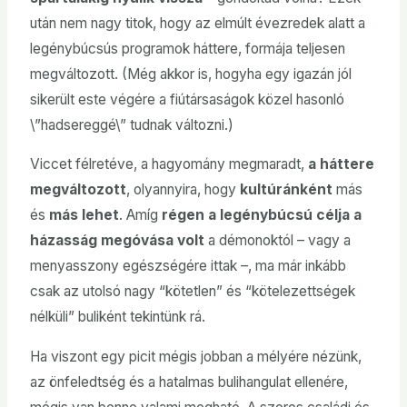
után nem nagy titok, hogy az elmúlt évezredek alatt a
legénybúcsús programok háttere, formája teljesen
megváltozott. (Még akkor is, hogyha egy igazán jól
sikerült este végére a fiútársaságok közel hasonló
\”hadsereggé\” tudnak változni.)
Viccet félretéve, a hagyomány megmaradt,
a háttere
megváltozott
, olyannyira, hogy
kultúránként
más
és
más lehet
. Amíg
régen a legénybúcsú célja a
házasság megóvása volt
a démonoktól – vagy a
menyasszony egészségére ittak –, ma már inkább
csak az utolsó nagy “kötetlen” és “kötelezettségek
nélküli” buliként tekintünk rá.
Ha viszont egy picit mégis jobban a mélyére nézünk,
az önfeledtség és a hatalmas bulihangulat ellenére,