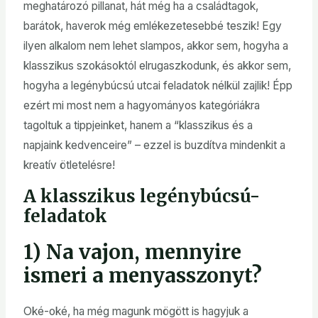
meghatározó pillanat, hát még ha a családtagok,
barátok, haverok még emlékezetesebbé teszik! Egy
ilyen alkalom nem lehet slampos, akkor sem, hogyha a
klasszikus szokásoktól elrugaszkodunk, és akkor sem,
hogyha a legénybúcsú utcai feladatok nélkül zajlik! Épp
ezért mi most nem a hagyományos kategóriákra
tagoltuk a tippjeinket, hanem a “klasszikus és a
napjaink kedvenceire” – ezzel is buzdítva mindenkit a
kreatív ötletelésre!
A klasszikus legénybúcsú-
feladatok
1) Na vajon, mennyire
ismeri a menyasszonyt?
Oké-oké, ha még magunk mögött is hagyjuk a