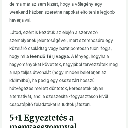
de ma már az sem kizárt, hogy a vőlegény egy
weekend házban szeretne napokat eltölteni a legjobb
haverjaival.
Látod, ezért is kezdtük az elején a szervező
személyének jelentőségével, mert szerencsére egy
közelálló családtag vagy barát pontosan tudni fogja,
hogy mi
a leendő férj vágya
. A lényeg, hogyha a
hagyományokat követitek, nagyjából tervezzétek meg
a nap teljes útvonalát (hogy minden beleférjen az
időlimitbe), ha pedig egy összezárt hosszú
hétvégézés mellett döntötök, keressetek olyan
alternatívát, ahol a szeszesital-fogyasztáson kívül
csapatépítő feladatokat is tudtok játszani.
5+1 Egyeztetés a
menyasszonnyal