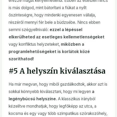
érezze magát kényelmetlenül. Ebben az esetben nincs
is más dolgod, mint bátorítani a fiúkat a nyílt
őszinteségre, hogy mindenki egyenesen vállalja,
részéről mennyi fér bele a büdzsébe. Nincs ebben
semmi szégyellnivaló:
ezzel a lépéssel
elkerülheted az esetleges kellemetlenségeket
vagy konfliktus helyzeteket,
miközben a
programlehetőségeket is korlátok közé
szoríthatod!
#5 A helyszín kiválasztása
Ha már megvan, hogy miből gazdálkodtok, akkor azt is
sokkal könnyebb kiválasztani, hogy mi legyen
a
legénybúcsú helyszíne
. A klasszikus irányból
közelítve mondhatjuk, hogy legfőképp az utca, a
kocsma és egy vagy több szimpatikus szórakozóhely,