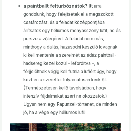
a paintballt felturbóznátok?
Itt arra
gondolunk, hogy felejtsétek el a megszokott
csatározást, és a feladat középpontjába
állítsatok egy héliumos menyasszony lufit, no és
persze a vőlegényt. A feladat nem más,
minthogy a daliás, házasodni készülő lovagnak
ki kell mentenie a szerelmét az ádáz paintball-
hadsereg kezei közül – lefordítva –, a
férjjelöltnek végig kell futnia a lufiért úgy, hogy
közben a szerettei folyamatosan lövik őt.
(Természetesen kellő távolságban, hogy
intenzív fájdalmakat azért ne okozzatok.)
Ugyan nem egy Rapunzel-történet, de minden
jó, ha a vége egy héliumos lufi!