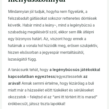
Mindannyian jól tudjuk, hogyha nem figyelünk, a
felszabadult gátlásokat sokszor rettenetes döntések
követik. Habár mind a leány–, mind a legénybúcsú a
szabadság megéléséről szól, ekkor sem illik átlépni
egy bizonyos határt. Az, viszont hogy ennek a
határnak a vonala hol húzódik meg, erősen szubjektív,
hiszen elsősorban a jegyespár mentalitásától,
lazaságától függ.
A tanácsunk tehát, hogy
a legénybúcsús játékokkal
kapcsolatban egyeztess
/egyeztessetek
az
arával!
Annak semmi értelme, hogy kizárólag a buli
miatt már a házasélet előtt tüskéket és sérüléseket
okozzatok – felejtsd el az “ami itt történt itt is marad”
örökbecsűt, játssz tiszta lapokkal!