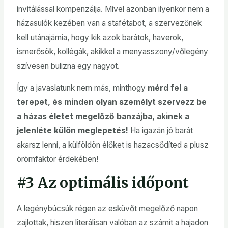
invitálással kompenzálja. Mivel azonban ilyenkor nem a
házasulók kezében van a stafétabot, a szervezőnek
kell utánajárnia, hogy kik azok barátok, haverok,
ismerősök, kollégák, akikkel a menyasszony/vőlegény
szívesen bulizna egy nagyot.
Így a javaslatunk nem más, minthogy
mérd fel a
terepet, és minden olyan személyt szervezz be
a házas életet megelőző banzájba, akinek a
jelenléte külön meglepetés!
Ha igazán jó barát
akarsz lenni, a külföldön élőket is hazacsődíted a plusz
örömfaktor érdekében!
#3 Az optimális időpont
A legénybúcsúk régen az esküvőt megelőző napon
zajlottak, hiszen literálisan valóban az számít a hajadon