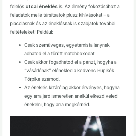
felelős
utcai éneklés
is. Az élmény fokozásához a
feladatok mellé társítsatok plusz kihívásokat – a
piacolásnak és az éneklésnak is szabjatok további
feltételeket! Például:
Csak szemüveges, egyetemista lánynak
adhatod el a törött matchboxodat.
Csak akkor fogadhatod el a pénzt, hogyha a
“vásárlónak” elénekled a kedvenc Hupikék
Törpike számod.
Az éneklés kizárólag akkor érvényes, hogyha
egy arra járó ismeretlen anélkül elkezd veled
énekelni, hogy arra megkérnéd.