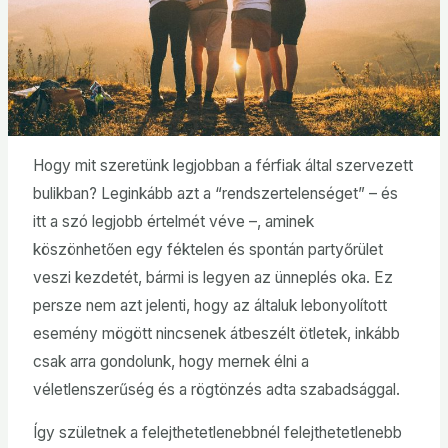
Hogy mit szeretünk legjobban a férfiak által szervezett
bulikban? Leginkább azt a “rendszertelenséget” – és
itt a szó legjobb értelmét véve –, aminek
köszönhetően egy féktelen és spontán partyőrület
veszi kezdetét, bármi is legyen az ünneplés oka. Ez
persze nem azt jelenti, hogy az általuk lebonyolított
esemény mögött nincsenek átbeszélt ötletek, inkább
csak arra gondolunk, hogy mernek élni a
véletlenszerűség és a rögtönzés adta szabadsággal.
Így születnek a felejthetetlenebbnél felejthetetlenebb