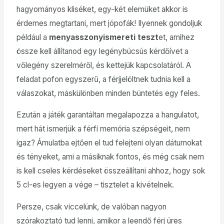
hagyományos kliséket, egy-két elemüket akkor is
érdemes megtartani, mert jópofák! Ilyennek gondoljuk
például a
menyasszonyismereti teszt
et, amihez
össze kell állítanod egy legénybúcsús kérdőívet a
vőlegény szerelméről, és kettejük kapcsolatáról. A
feladat pofon egyszerű, a férjjelöltnek tudnia kell a
válaszokat, máskülönben minden büntetés egy feles.
Ezután a játék garantáltan megalapozza a hangulatot,
mert hát ismerjük a férfi memória szépségeit, nem
igaz? Ámulatba ejtően el tud felejteni olyan dátumokat
és tényeket, ami a másiknak fontos, és még csak nem
is kell cseles kérdéseket összeállítani ahhoz, hogy sok
5 cl-es legyen a vége – tisztelet a kivételnek.
Persze, csak viccelünk, de valóban nagyon
szórakoztató tud lenni, amikor a leendő férj üres