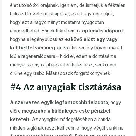
élet utolsó 24 órájának. Igen ám, de ismerjük a féktelen
bulizást követő másnapokat, ezért úgy gondoljuk,
hogy ezt a hagyományt mostanra nyugodtan
elengedheted. Ennek tükrében az
optimális időpont
,
hogyha a legénybúcsú az
esküvő előtt egy vagy
két héttel van megtartva
, hiszen így bőven marad
idő a regenerálódásra – hidd el, ezért a döntésért a
menyasszony is kifejezetten hálás lesz, senki nem
örülne egy újabb Másnaposok forgatókönyvnek.
#4 Az anyagiak tisztázása
A szervezés egyik legfontosabb feladata
, hogy
előre
megszabd a különleges este pénzbeli
kereteit.
Az anyagiak mérlegelésében a banda
minden tagjának részt kell vennie, hogy végül senki ne