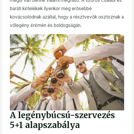
mégis van benne valami megható. A szoros családi és
baráti kötelékek ilyenkor még erősebbé
kovácsolódnak azáltal, hogy a résztvevők osztoznak a
vőlegény örömén és boldogságán.
A legénybúcsú-szervezés
5+1 alapszabálya