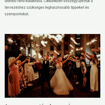
ültetési rend kialakítása. Cikkünkben összegyűjtöttük a
tervezéshez szükséges leghasznosabb tippeket és
szempontokat.