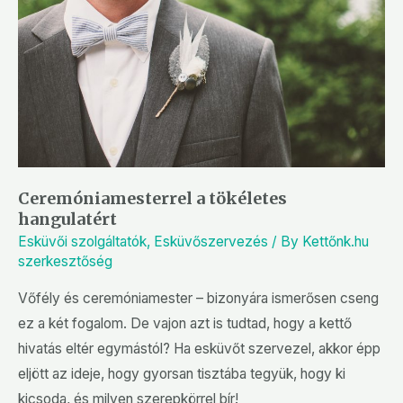
Ceremóniamesterrel a tökéletes
hangulatért
Esküvői szolgáltatók
,
Esküvőszervezés
/ By
Kettőnk.hu
szerkesztőség
Vőfély és ceremóniamester – bizonyára ismerősen cseng
ez a két fogalom. De vajon azt is tudtad, hogy a kettő
hivatás eltér egymástól? Ha esküvőt szervezel, akkor épp
eljött az ideje, hogy gyorsan tisztába tegyük, hogy ki
kicsoda, és milyen szerepkörrel bír!