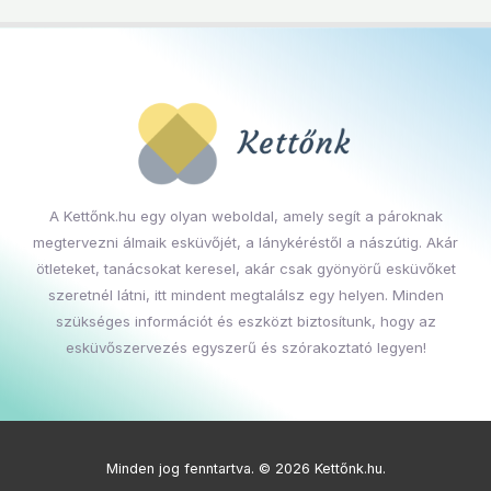
A Kettőnk.hu egy olyan weboldal, amely segít a pároknak
megtervezni álmaik esküvőjét, a lánykéréstől a nászútig. Akár
ötleteket, tanácsokat keresel, akár csak gyönyörű esküvőket
szeretnél látni, itt mindent megtalálsz egy helyen. Minden
szükséges információt és eszközt biztosítunk, hogy az
esküvőszervezés egyszerű és szórakoztató legyen!
Minden jog fenntartva. © 2026 Kettőnk.hu.