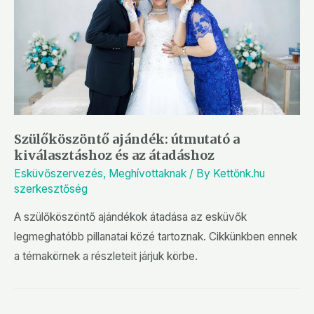
Szülőköszöntő ajándék: útmutató a
kiválasztáshoz és az átadáshoz
Esküvőszervezés
,
Meghívottaknak
/ By
Kettőnk.hu
szerkesztőség
A szülőköszöntő ajándékok átadása az esküvők
legmeghatóbb pillanatai közé tartoznak. Cikkünkben ennek
a témakörnek a részleteit járjuk körbe.