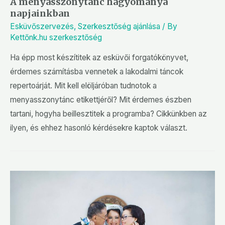
A menyasszonytánc hagyománya
napjainkban
Esküvőszervezés
,
Szerkesztőség ajánlása
/ By
Kettőnk.hu szerkesztőség
Ha épp most készítitek az esküvői forgatókönyvet,
érdemes számításba vennetek a lakodalmi táncok
repertoárját. Mit kell elöljáróban tudnotok a
menyasszonytánc etikettjéről? Mit érdemes észben
tartani, hogyha beillesztitek a programba? Cikkünkben az
ilyen, és ehhez hasonló kérdésekre kaptok választ.