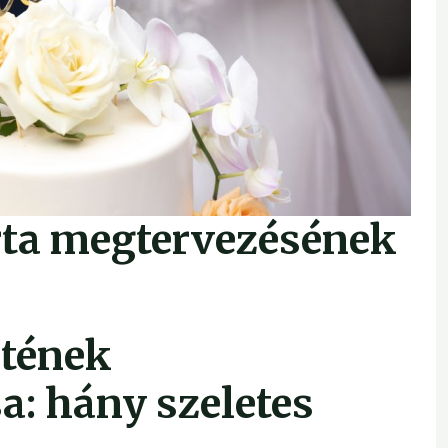
rta megtervezésének
etének
: hány szeletes