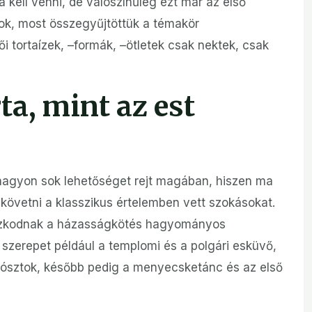
 kell venni, de valószínűleg ezt már az első
tok, most összegyűjtöttük a témakör
i tortaízek, –formák, –ötletek csak nektek, csak
ta, mint az est
agyon sok lehetőséget rejt magában, hiszen ma
követni a klasszikus értelemben vett szokásokat.
szkodnak a házasságkötés hagyományos
zerepet például a templomi és a polgári esküvő,
i tósztok, később pedig a menyecsketánc és az első