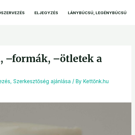
ŐSZERVEZÉS
ELJEGYZÉS
LÁNYBÚCSÚ, LEGÉNYBÚCSÚ
, –formák, –ötletek a
ezés
,
Szerkesztőség ajánlása
/ By
Kettőnk.hu