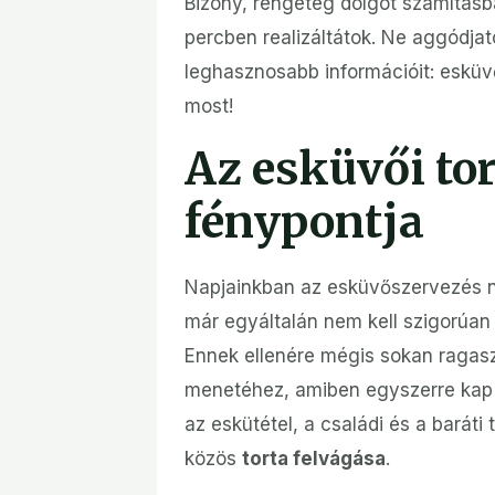
Bizony, rengeteg dolgot számításba
percben realizáltátok. Ne aggódja
leghasznosabb információit: esküvő
most!
Az esküvői tor
fénypontja
Napjainkban az esküvőszervezés n
már egyáltalán nem kell szigorúan 
Ennek ellenére mégis sokan raga
menetéhez, amiben egyszerre kap s
az eskütétel, a családi és a barát
közös
torta felvágása
.