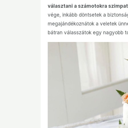
választani a számotokra szimpat
vége, inkább döntsetek a biztons
megajándékoznátok a veletek ünne
bátran válasszátok egy nagyobb to