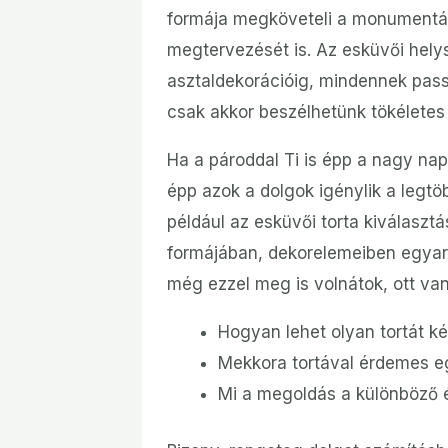
formája megköveteli a monumentáli
megtervezését is. Az esküvői helys
asztaldekorációig, mindennek passz
csak akkor beszélhetünk tökéletes
Ha a pároddal Ti is épp a nagy nap
épp azok a dolgok igénylik a legtö
például az esküvői torta kiválaszt
formájában, dekorelemeiben egyarán
még ezzel meg is volnátok, ott va
Hogyan lehet olyan tortát k
Mekkora tortával érdemes e
Mi a megoldás a különböző 