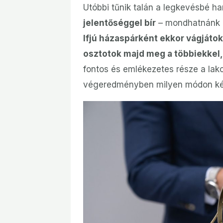
Utóbbi tűnik talán a legkevésbé h
jelentőséggel bír
– mondhatnánk úg
Ifjú házaspárként ekkor vágjátok 
osztotok majd meg a többiekkel,
fontos és emlékezetes része a la
végeredményben milyen módon kés