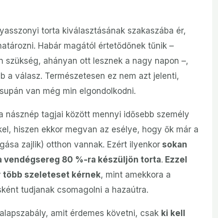
asszonyi torta kiválasztásának szakaszába ér,
határozni. Habár magától értetődőnek tűnik –
an szükség, ahányan ott lesznek a nagy napon –,
bb a válasz. Természetesen ez nem azt jelenti,
csupán van még min elgondolkodni.
a násznép tagjai között mennyi idősebb személy
el, hiszen ekkor megvan az esélye, hogy ők már a
gása zajlik) otthon vannak. Ezért ilyenkor
sokan
a vendégsereg 80 %-ra készüljön torta
.
Ezzel
y
több szeleteset kérnek
, mint amekkora a
sként tudjanak csomagolni a hazaútra.
 alapszabály, amit érdemes követni, csak
ki kell