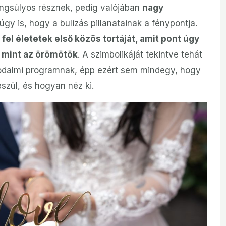
angsúlyos résznek, pedig valójában
nagy
y is, hogy a bulizás pillanatainak a fénypontja.
fel életetek első közös tortáját, amit pont úgy
 mint az örömötök
. A szimbolikáját tekintve tehát
kodalmi programnak, épp ezért sem mindegy, hogy
zül, és hogyan néz ki.