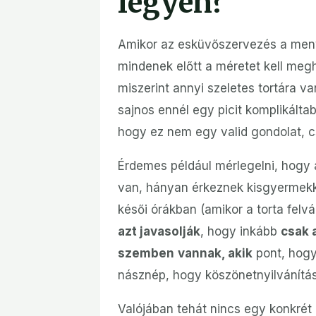
legyen?
Amikor az esküvőszervezés a meny
mindenek előtt a méretet kell meg
miszerint annyi szeletes tortára v
sajnos ennél egy picit komplikálta
hogy ez nem egy valid gondolat, 
Érdemes például mérlegelni, hogy 
van, hányan érkeznek kisgyermekk
késői órákban (amikor a torta felvá
azt javasolják
, hogy inkább
csak 
szemben
vannak, akik
pont, hog
násznép, hogy köszönetnyilvánítá
Valójában tehát nincs egy konkrét