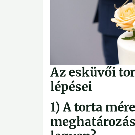
Az esküvői to
lépései
1) A torta mér
meghatározása