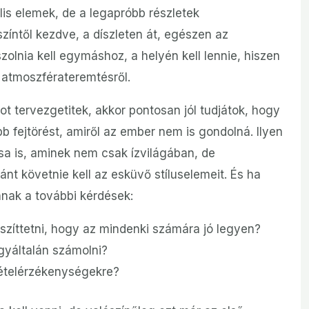
s elemek, de a legapróbb részletek
zíntől kezdve, a díszleten át, egészen az
olnia kell egymáshoz, a helyén kell lennie, hiszen
 atmoszférateremtésről.
ot tervezgetitek, akkor pontosan jól tudjátok, hogy
bb fejtörést, amiről az ember nem is gondolná. Ilyen
ása is, aminek nem csak ízvilágában, de
t követnie kell az esküvő stíluselemeit. És ha
nnak a további kérdések:
észíttetni, hogy az mindenki számára jó legyen?
gyáltalán számolni?
ételérzékenységekre?